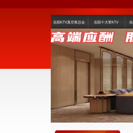
岳阳KTV真空夜总会
岳阳十大荤KTV
岳