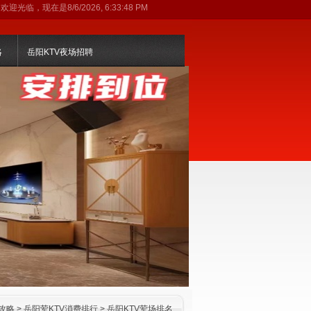
欢迎光临，现在是
8/6/2026, 6:33:49 PM
略
岳阳KTV夜场招聘
攻略
>
岳阳荤KTV消费排行
>
岳阳KTV荤场排名