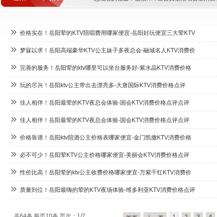
价格实在！岳阳荤的KTV陪唱费用哪家便宜-岳阳好玩便宜三大荤KTV
梦寐以求！岳阳高端豪华KTV公主妹子多夜总会-融城名人KTV消费价
完善的服务！岳阳荤的ktv哪里可以坐台服务好-紫水晶KTV消费价格
玩的尽兴！岳阳ktv公主带出去漂亮多-大唐国际KTV消费价格点评
佳人相伴！岳阳最荤的KTV夜总会体验-国会KTV消费价格点评点评
佳人相伴！岳阳最荤的KTV夜总会体验-国会KTV消费价格点评点评
价格靠谱！岳阳ktv陪酒公主价格表哪家便宜-金门凯撒KTV消费价格
必不可少！岳阳荤KTV公主价格哪家便宜-美丽会KTV消费价格点评
性价比高！岳阳荤的ktv公主收费价格哪家便宜-万紫千红KTV消费价
质量到位！岳阳最嗨的荤的KTV夜场体验-维多利亚KTV消费价格点评
共64条 每页10条 页次：1/7