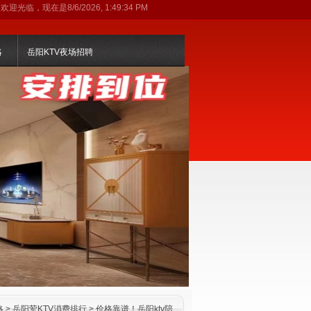
欢迎光临，现在是
8/6/2026, 1:49:35 PM
略
岳阳KTV夜场招聘
略
>
岳阳荤KTV消费排行
> 价格靠谱！岳阳ktv陪