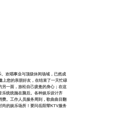
乐、欢唱事业与顶级休闲场域，已然成
邀上您的亲朋好友，在结束了一天忙碌
的另一面，放松自己疲惫的身心；在这
音乐统统抛在脑后。各种娱乐设计齐
消费。工作人员服务周到，歌曲曲目翻
尚的娱乐场所！要问岳阳荤KTV服务