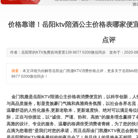
酒
价格靠谱！岳阳ktv陪酒公主价格表哪家便宜
点评
作者：岳阳荤的KTV免费咨询萱萱139 8677 0200微信同步 发布于：2020-08-1
摘要：
本文详细为你解答岳阳金门凯撒KTV消费价格点评，更多关于岳阳ktv
8677 0200微信同步！
金门凯撒是岳阳KTV陪酒公主价格表消费便宜的，以科学创新，人
与高品质服务，彰显贵族豪门气魄和典雅商务氛围，以社会各界名流
温馨舒适的人性化服务,更新老歌本，更新速度快、绝对可以满足每
际，正在与你接近，以“诚信、严谨、协和、高效”的服务理念赢得了
高雅的设计、专业的服务、温馨的格调倍受消费者青睐，为了您的快
点滴为您着想”是我们对您的承诺，而且岳阳金门凯撒KTV夜总会拥
是岳阳荤的KTV服务最好的的夜总会了！并且佳人的风格各不相同，