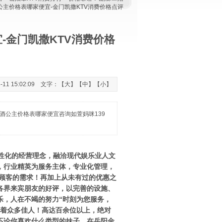
公主价格表哪家便宜-金门凯撒KTV消费价格点评
-金门凯撒KTV消费价格
1 15:02:09 文字：【
大
】【
中
】【
小
】
陪酒公主价格表哪家便宜咨询如萱妈咪139
性化的经营理念，融洽现代娱乐业人文
，行业精英为服务主体，专业化管理，
位顾客的需求！再加上从未有过的优惠之
各界来宾朋友的好评，以完善的设施、
乐，人在不竭的努力“时刻为您服务，
有着众多佳人！高达百余位以上，绝对
不论你喜欢什么类型的妹子，在岳阳金