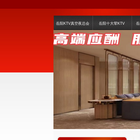
岳阳KTV真空夜总会
岳阳十大荤KTV
岳